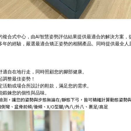
的複合式中心，
由AI智慧姿勢評估結果提供最適合的解決方案，
多年的經驗，嚴選最適合矯正姿勢的相關產品。
同時提供最全人
舒適自在地行走，同時照顧您的腳部健康。
起調整最佳姿勢！
定活動或場合所設計的鞋款，滿足您的需求。
能鍛鍊您的個性與品味。
檢測，
讓您的姿勢與步態無論在/靜態下弓，
皆可精確計算動態姿勢
椎側彎
、
盆骨前傾/後傾
、
X/O型腿/內八/外八
、
裹足/高足