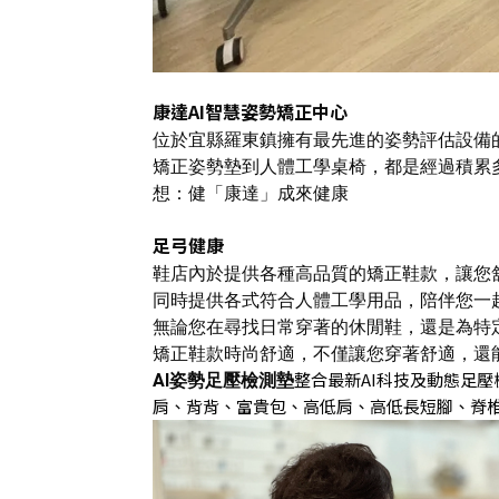
康達AI智慧姿勢矯正中心
位於宜縣羅東鎮擁有最先進的姿勢評估設備
矯正姿勢墊到人體工學桌椅，
都是經過積累
想：健「康達」成來健康
足弓健康
鞋店內於提供各種高品質的矯正鞋款，讓您
同時提供各式符合人體工學用品，陪伴您一
無論您在尋找日常穿著的休閒鞋，還是為特
矯正鞋款時尚舒適，不僅讓您穿著舒適，還
整合最新AI科技及動態足壓
AI姿勢足壓檢測墊
肩
、
背背
、
富貴包
、
高低肩
、
高低
長短腳
、
脊