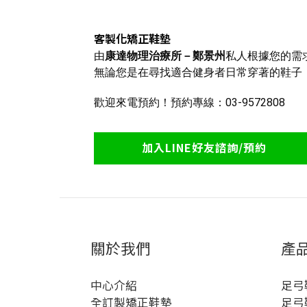
客製化矯正鞋墊
由
康達物理治療所－鄭景州
私人根據您的需
無論您是在尋找適合健身者日常穿著的鞋子
歡迎來電預約！預約專線
：03-9572808
加入LINE好友諮詢/預約
關於我們
產
中心介紹
足弓
全訂製矯正鞋墊
足弓