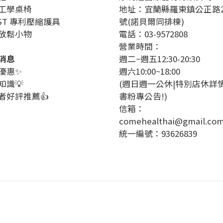
工學桌椅
地址：宜蘭縣羅東鎮公正路2
1ST 專利壓縮護具
號(諾貝爾同排棟)
放鬆小物
電話：03-9572808
營業時間：
消息
週二~週五12:30-20:30
優惠
✨
週六10:00~18:00
知識
💡
(週日週一公休|特別店休詳
者好評推薦👍
書粉專公告!)
信箱：
comehealthai@gmail.co
統一編號：93626839