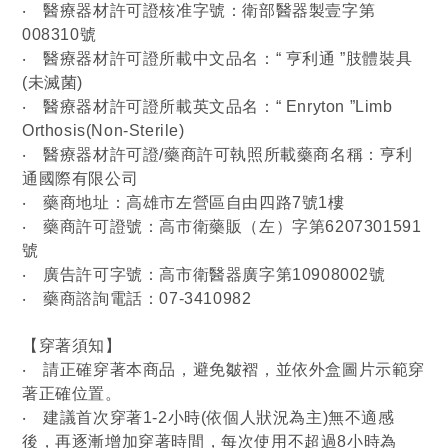
‧
醫療器材許可證核准字號：衛部醫器製壹字第
008310號
‧
醫療器材許可證所載中文品名：“ 亨利通 ”肢體裝具
(未滅菌)
‧
醫療器材許可證所載英文品名：“ Enryton ”Limb
Orthosis(Non-Sterile)
‧
醫療器材許可證/藥商許可執照所載藥商名稱：亨利
通國際有限公司
‧
藥商地址：高雄市左營區自由四路7號1樓
‧
藥商許可證號：高市衛藥販（左）字第6207301591
號
‧
廣告許可字號：高市衛醫器廣字第10908002號
‧
藥商諮詢電話：07-3410982
【穿著須知】
‧
請正確穿著本商品，避免皺褶，並依外盒圖片示範穿
著正確位置。
‧
建議首次穿著1-2小時(依個人狀況為主)無不適感
後，再逐漸增加穿著時間，每次使用不超過8小時為