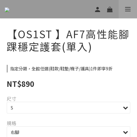
【OS1ST 】AF7高性能腳
踝穩定護套(單入)
指定分類，全館任選(鞋款/鞋墊/襪子/護具)1件即享9折
NT$890
尺寸
規格