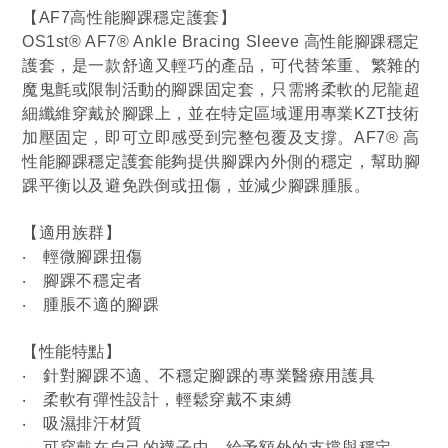
【AF7高性能腳踝穩定護套】
OS1st® AF7® Ankle Bracing Sleeve 高性能腳踝穩定
護套，是一款舒適又輕巧的產品，可代替笨重、繁雜的
魔鬼氈或限制活動的腳踝固定套，只需將柔軟的尼龍超
細纖維穿戴於腳踝上，並在特定區域運用專業KZT技術
加壓固定，即可立即感受到完整包覆及支撐。AF7® 高
性能腳踝穩定護套能夠提供腳踝內外側的穩定，幫助腳
踝平衡以及避免跌倒或扭傷，並減少腳踝腫脹。
【適用族群】
‧ 輕微腳踝扭傷
‧ 腳踝不穩定者
‧ 腫脹不適的腳踝
【性能特點】
‧ 針對腳踝不適、不穩定腳踝的專業醫療用護具
‧ 柔軟有彈性設計，輕鬆穿戴不束縛
‧ 吸濕排汗材質
‧ 可穿戴在自己的襪子中，給予額外的支撐與穩定