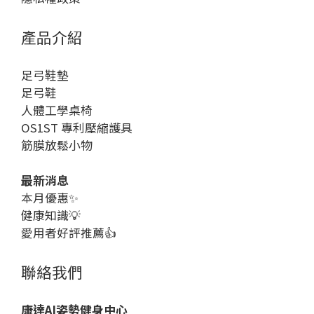
產品介紹
足弓鞋墊
足弓鞋
人體工學桌椅
OS1ST 專利壓縮護具
筋膜放鬆小物
最新消息
本月優惠
✨
健康知識
💡
愛用者好評推薦👍
聯絡我們
康達AI姿勢健身中心