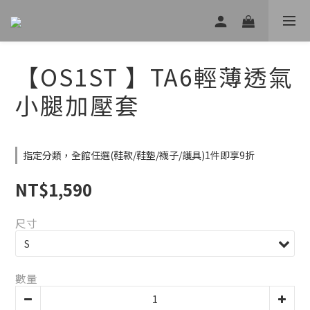
【OS1ST 】TA6輕薄透氣
小腿加壓套
指定分類，全館任選(鞋款/鞋墊/襪子/護具)1件即享9折
NT$1,590
尺寸
數量