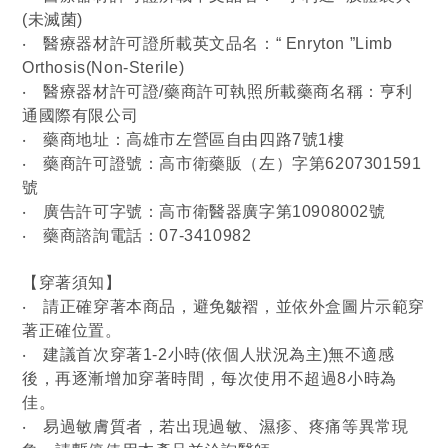
(未滅菌)
‧
醫療器材許可證所載英文品名：“ Enryton ”Limb
Orthosis(Non-Sterile)
‧
醫療器材許可證/藥商許可執照所載藥商名稱：亨利
通國際有限公司
‧
藥商地址：高雄市左營區自由四路7號1樓
‧
藥商許可證號：高市衛藥販（左）字第6207301591
號
‧
廣告許可字號：高市衛醫器廣字第10908002號
‧
藥商諮詢電話：07-3410982
【穿著須知】
‧
請正確穿著本商品，避免皺褶，並依外盒圖片示範穿
著正確位置。
‧
建議首次穿著1-2小時(依個人狀況為主)無不適感
後，再逐漸增加穿著時間，每次使用不超過8小時為
佳。
‧
易過敏膚質者，若出現過敏、濕疹、疼痛等異常現